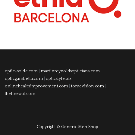
optic-solde.com
|
martinreynoldsopticians.com
|
opticgambetta.com
|
opticstyle.biz
|
onlinehealthimprovement.com
|
tomevision.com
|
thelineout.com
Copyright © Generic Men Shop